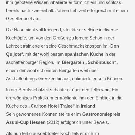
ihm gebotene Wissen inhalierte er förmlich ein und schloss
bereits nach zweieinhalb Jahren Lehrzeit erfolgreich mit einem
Gesellenbrief ab.
Die Nase nicht voll kriegend, steckte er selbige in diverse
Kochtöpfe, um von den Großen zu lernen: Schon in der
Lehrzeit trainierte er seine Geschmacksknospen im „
Don
Quijote
“, mit der wohl besten
spanische
n
Küche
in der
aschaffenburger Region. Im
Biergarten „Schönbusch“
,
einem der wohl schönsten Biergärten weit über
Aschaffenburgs Grenzen hinaus, optimierte er sein Können.
In der Berufsschulzeit schaute er über den Tellerrand: Ein
dreiwöchiges Praktikum ermöglichte ihm den Einblick in die
Küche des
„Carlton Hotel Tralee“
in
Ireland
.
Sein gewonnenes Können stellte er im
Gastronomiepreis
Azubi-Cup Hessen
(2012) erfolgreich unter Beweis.
Als nun fertig ausgebildeter Koch ließ er sich im